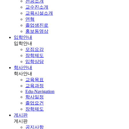
전공소개
교수진소개
교육시설소개
연혁
졸업생진로
홍보동영상
입학안내
입학안내
모집요강
장학제도
입학상담
학사안내
학사안내
교육목표
교육과정
Edu-Navigation
학사일정
졸업요건
장학제도
게시판
게시판
공지사항