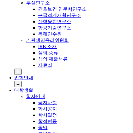
부설연구소
간호보건 인문학연구소
근골격계재활연구소
산학융합연구소
항공기술연구소
동해연수원
기관생명윤리위원회
IRB 소개
심의 종류
심의 제출서류
자료실
┼
입학안내
┼
대학생활
학사안내
공지사항
학사공지
학사일정
학적변동
졸업