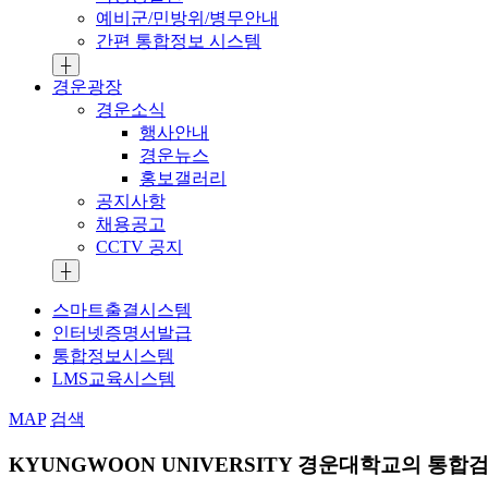
예비군/민방위/병무안내
간편 통합정보 시스템
┼
경운광장
경운소식
행사안내
경운뉴스
홍보갤러리
공지사항
채용공고
CCTV 공지
┼
스마트출결시스템
인터넷증명서발급
통합정보시스템
LMS교육시스템
MAP
검색
KYUNGWOON UNIVERSITY
경운대학교의 통합검