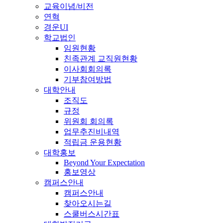
교육이념/비전
연혁
경운UI
학교법인
임원현황
친족관계 교직원현황
이사회회의록
기부참여방법
대학안내
조직도
규정
위원회 회의록
업무추진비내역
적립금 운용현황
대학홍보
Beyond Your Expectation
홍보영상
캠퍼스안내
캠퍼스안내
찾아오시는길
스쿨버스시간표