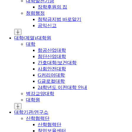
대학발전기금
장학후원의 집
청렴행정
청탁금지법 바로알기
공익신고
┼
대학(계열)/대학원
대학
항공산업대학
첨단산업대학
간호대학/보건대학
사회안전대학
G커리어대학
G글로컬대학
24학년도 이전대학 안내
벽강교양대학
대학원
┼
대학기관/연구소
산학협력단
산학협력단
창업보육센터