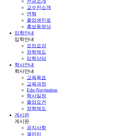
전공소개
교수진소개
연혁
졸업생진로
홍보동영상
입학안내
입학안내
모집요강
장학제도
입학상담
학사안내
학사안내
교육목표
교육과정
Edu-Navigation
학사일정
졸업요건
장학제도
게시판
게시판
공지사항
갤러리