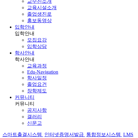
교수진소개
교육시설소개
졸업생진로
홍보동영상
입학안내
입학안내
모집요강
입학상담
학사안내
학사안내
교육과정
Edu-Navigation
학사일정
졸업요건
장학제도
커뮤니티
커뮤니티
공지사항
갤러리
신문고
스마트출결시스템
인터넷증명서발급
통합정보시스템
LMS