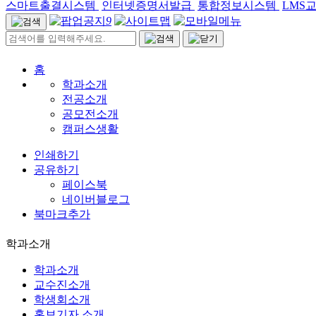
스마트출결시스템
인터넷증명서발급
통합정보시스템
LMS
9
홈
학과소개
전공소개
공모전소개
캠퍼스생활
인쇄하기
공유하기
페이스북
네이버블로그
북마크추가
학과소개
학과소개
교수진소개
학생회소개
홍보기자 소개