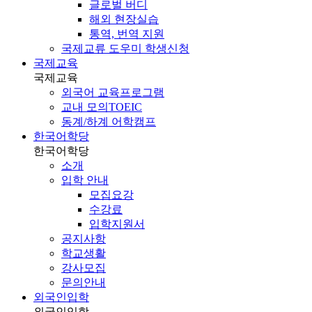
글로벌 버디
해외 현장실습
통역, 번역 지원
국제교류 도우미 학생신청
국제교육
국제교육
외국어 교육프로그램
교내 모의TOEIC
동계/하계 어학캠프
한국어학당
한국어학당
소개
입학 안내
모집요강
수강료
입학지원서
공지사항
학교생활
강사모집
문의안내
외국인입학
외국인입학