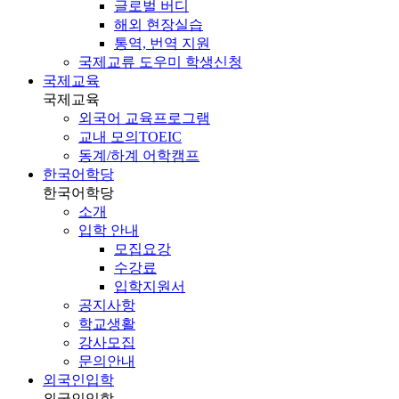
글로벌 버디
해외 현장실습
통역, 번역 지원
국제교류 도우미 학생신청
국제교육
국제교육
외국어 교육프로그램
교내 모의TOEIC
동계/하계 어학캠프
한국어학당
한국어학당
소개
입학 안내
모집요강
수강료
입학지원서
공지사항
학교생활
강사모집
문의안내
외국인입학
외국인입학