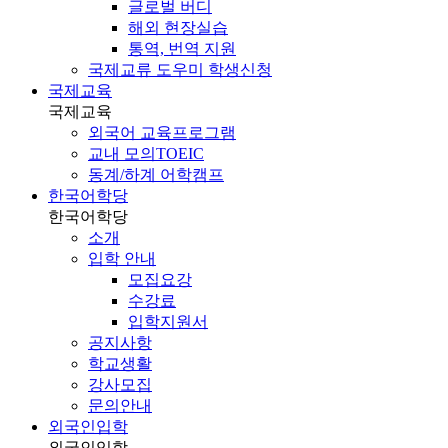
글로벌 버디
해외 현장실습
통역, 번역 지원
국제교류 도우미 학생신청
국제교육
국제교육
외국어 교육프로그램
교내 모의TOEIC
동계/하계 어학캠프
한국어학당
한국어학당
소개
입학 안내
모집요강
수강료
입학지원서
공지사항
학교생활
강사모집
문의안내
외국인입학
외국인입학