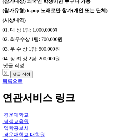
(
참가대상
)
외국인 학생이면 누구나 가능
(
참가유형
) k-pop
노래로만 참가
(
개인 또는 단체
)
(
시상내역
)
01.
대 상
1
팀
: 1,000,000
원
02.
최우수상
1
팀
: 700,000
원
03.
우 수 상
1
팀
: 500,000
원
04.
장 려 상
2
팀
: 200,000
원
댓글 작성
댓글 작성
목록으로
연관서비스 링크
경운대학교
평생교육원
입학홍보처
경운대학교 대학원