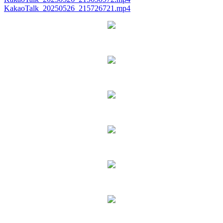
KakaoTalk_20250526_215726721.mp4