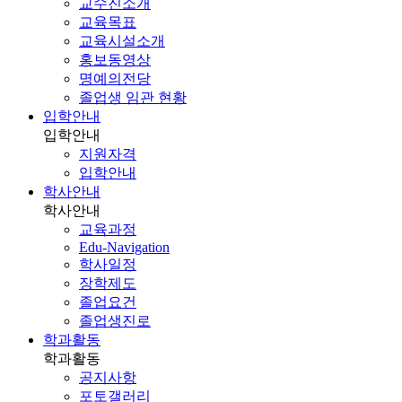
교수진소개
교육목표
교육시설소개
홍보동영상
명예의전당
졸업생 임관 현황
입학안내
입학안내
지원자격
입학안내
학사안내
학사안내
교육과정
Edu-Navigation
학사일정
장학제도
졸업요건
졸업생진로
학과활동
학과활동
공지사항
포토갤러리