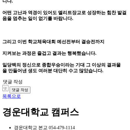
니다
.
어떤 고난과
역경이 있어도
엘리트장교로
성장하는
힘찬 발걸
음을
멈추는 일이
없기를 바랍니다
.
그리고
이번
학교체육대회
예선전부터
결승전까지
지켜보는
과정은
즐겁고
결과는 행복했습니다
.
일당백의
정신으로
종합우승이라는
기대
그
이상의
결과물
을
만들어낸
생도 여러분
대단히
수고 많았습니다
.
댓글 작성
댓글 작성
목록으로
경운대학교 캠퍼스
경운대학교 본교
054-479-1114