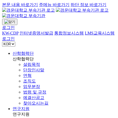
본문 내용 바로가기
주메뉴 바로가기
하단 정보 바로가기
로그인
KW-CDP
인터넷증명서발급
통합정보시스템
LMS교육시스템
로그인
산학협력단
산학협력단
설립목적
단장인사말
연혁
조직도
업무분장
법령 및 규정
예결산공고
찾아오시는길
연구지원
연구지원