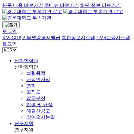
본문 내용 바로가기
주메뉴 바로가기
하단 정보 바로가기
로그인
KW-CDP
인터넷증명서발급
통합정보시스템
LMS교육시스템
로그인
산학협력단
산학협력단
설립목적
단장인사말
연혁
조직도
업무분장
법령 및 규정
예결산공고
찾아오시는길
연구지원
연구지원