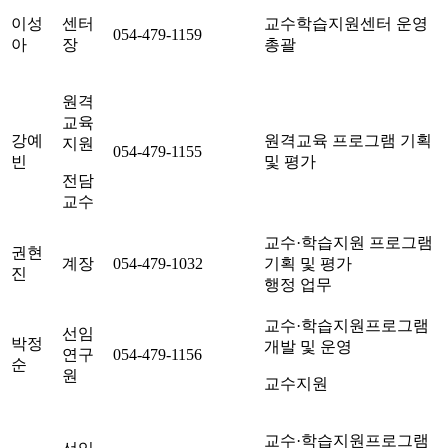
이성
센터
교수학습지원센터 운영
054-479-1159
아
장
총괄
원격
교육
강예
원격교육 프로그램 기획
지원
054-479-1155
빈
및 평가
전담
교수
교수·학습지원 프로그램
권현
계장
054-479-1032
기획 및 평가
진
행정 업무
교수·학습지원프로그램
선임
박정
개발 및 운영
연구
054-479-1156
순
원
교수지원
교수·학습지원프로그램